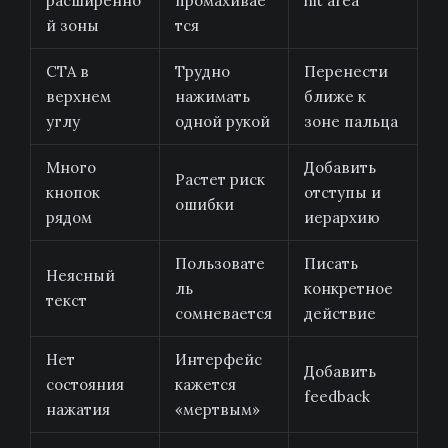
расширенно
промахивае
hit area
й зоны
тся
CTA в
Трудно
Перенести
верхнем
нажимать
ближе к
углу
одной рукой
зоне пальца
Много
Добавить
Растет риск
кнопок
отступы и
ошибки
рядом
иерархию
Пользовате
Писать
Неясный
ль
конкретное
текст
сомневается
действие
Нет
Интерфейс
Добавить
состояния
кажется
feedback
нажатия
«мертвым»